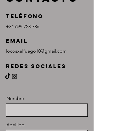
Teléfono
+34-699-728-786
Email
locosxelfuego10@gmail.com
Redes sociales
Nombre
Apellido