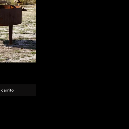
pida
 carrito