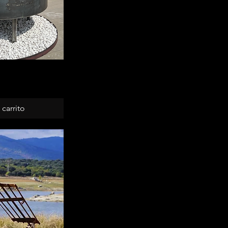
pida
 carrito