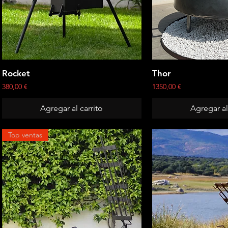
Vista rápida
Vista rá
Rocket
Thor
Precio
Precio
380,00 €
1350,00 €
Agregar al carrito
Agregar al
Top ventas